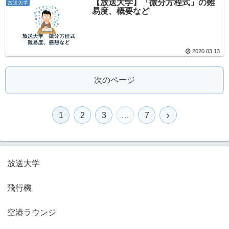
【放送大学】「微分方程式」の難
放送大学
易度、概要など
2020.03.13
次のページ
1
2
3
…
7
放送大学
飛行機
空港ラウンジ