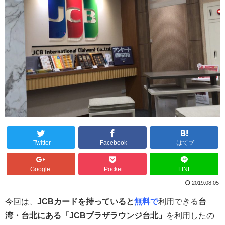
Twitter
Facebook
はてブ
Google+
Pocket
LINE
2019.08.05
今回は、
JCBカードを持っていると
無料で
利用できる
台
湾・台北にある「JCBプラザラウンジ台北」
を利用したの